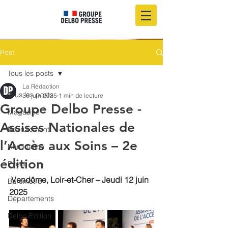
Post
Tous les posts
La Rédaction
Tous les posts
30 juin 2025
1 min de lecture
Groupe Delbo Presse -
Magazine
Assises Nationales de
Recrutement
l’Accès aux Soins – 2e
Nomination
édition
Event
Vendôme, Loir-et-Cher – Jeudi 12 juin 
Baromètre
2025
Départements
Delbo Edition