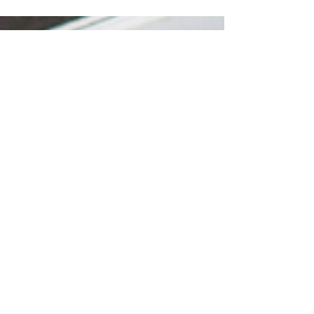
Nos marques
Le Journal des Départements
Ils font bouger la France
Institut Quorum
Les D d'or
Les COQ d'or​​
Le Club des décideurs
​Assises Nationales de l'accès aux soins
Assises Nationales des Collectivités
Numériques ​
Assises Nationales des Mobilités
Nos filiales