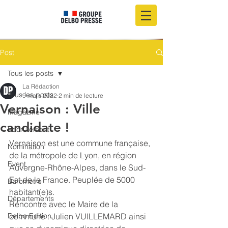
Post
Tous les posts
La Rédaction
Tous les posts
9 mars 2022
2 min de lecture
Vernaison : Ville
Magazine
candidate !
Recrutement
Vernaison est une commune française, 
Nomination
de la métropole de Lyon, en région 
Event
Auvergne-Rhône-Alpes, dans le Sud-
Est de la France. Peuplée de 5000 
Baromètre
habitant(e)s. 
Départements
Rencontre avec le Maire de la 
Delbo Edition
commune : Julien VUILLEMARD ainsi 