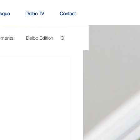
sque
Delbo TV
Contact
ements
Delbo Edition
N