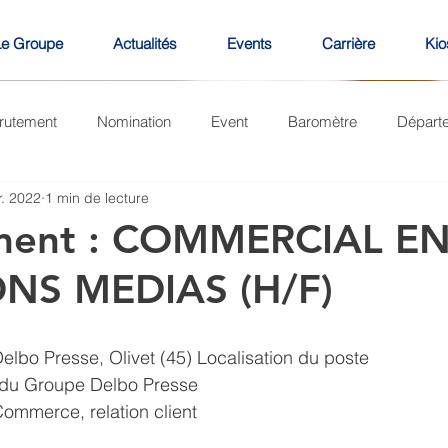
Le Groupe
Actualités
Events
Carrière
Kio
rutement
Nomination
Event
Baromètre
Départ
r. 2022
1 min de lecture
ment : COMMERCIAL E
NS MEDIAS (H/F)
lbo Presse, Olivet (45) Localisation du poste 
 du Groupe Delbo Presse
Commerce, relation client 