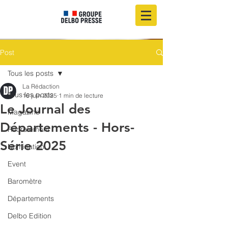
Post
Tous les posts
La Rédaction
Tous les posts
16 juin 2025
1 min de lecture
Le Journal des
Magazine
Départements - Hors-
Recrutement
Série 2025
Nomination
Event
Baromètre
Départements
Delbo Edition