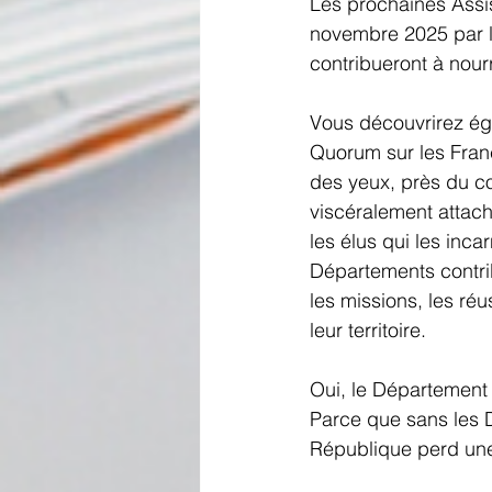
Les prochaines Assi
novembre 2025 par l
contribueront à nourr
Vous découvrirez éga
Quorum sur les Franç
des yeux, près du cœ
viscéralement attach
les élus qui les incar
Départements contri
les missions, les ré
leur territoire.
Oui, le Département es
Parce que sans les Dép
République perd une 