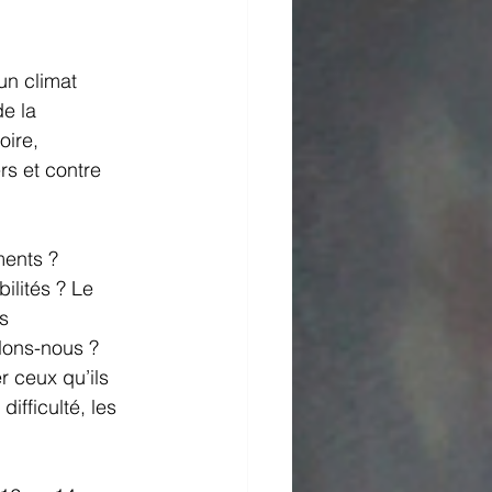
n climat 
e la 
ire, 
rs et contre 
ents ? 
ilités ? Le 
s 
lons-nous ? 
r ceux qu’ils 
ifficulté, les 