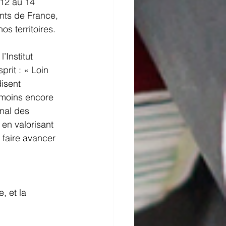
12 au 14 
nts de France, 
s territoires. 
Institut 
rit : « Loin 
isent 
 moins encore 
rnal des 
en valorisant 
 faire avancer 
, et la 