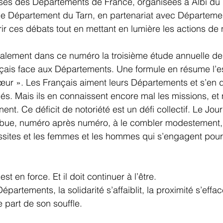
ses des Départements de France, organisées à Albi du 
e Département du Tarn, en partenariat avec Départeme
ir ces débats tout en mettant en lumière les actions de no
lement dans ce numéro la troisième étude annuelle de l’
ais face aux Départements. Une formule en résume l’esp
ur ». Les Français aiment leurs Départements et s’en d
és. Mais ils en connaissent encore mal les missions, et
nent. Ce déficit de notoriété est un défi collectif. Le Jou
bue, numéro après numéro, à le combler modestement, 
ussites et les femmes et les hommes qui s’engagent pour
t en force. Et il doit continuer à l’être. 
artements, la solidarité s’affaiblit, la proximité s’efface
part de son souffle. 