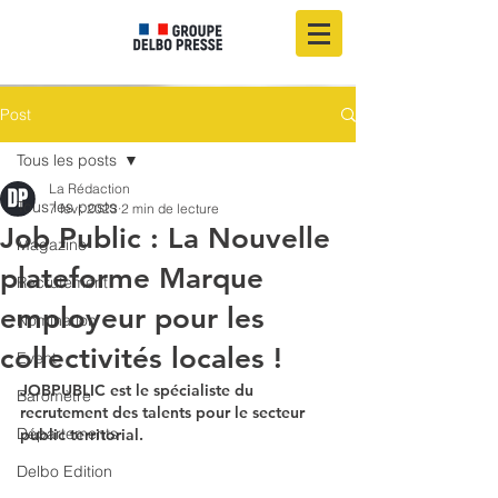
Post
Tous les posts
La Rédaction
Tous les posts
7 févr. 2023
2 min de lecture
Job Public : La Nouvelle
Magazine
plateforme Marque
Recrutement
employeur pour les
Nomination
collectivités locales !
Event
JOBPUBLIC est le spécialiste du 
Baromètre
recrutement des talents pour le secteur 
Départements
public territorial.
Delbo Edition